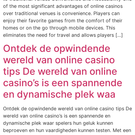
of the most significant advantages of online casinos
over traditional venues is convenience. Players can
enjoy their favorite games from the comfort of their
homes or on the go through mobile devices. This
eliminates the need for travel and allows players […]
Ontdek de opwindende
wereld van online casino
tips De wereld van online
casino’s is een spannende
en dynamische plek waa
Ontdek de opwindende wereld van online casino tips De
wereld van online casino’s is een spannende en
dynamische plek waar spelers hun geluk kunnen
beproeven en hun vaardigheden kunnen testen. Met een