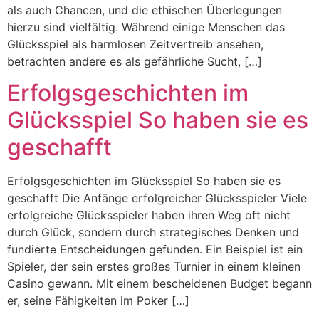
als auch Chancen, und die ethischen Überlegungen
hierzu sind vielfältig. Während einige Menschen das
Glücksspiel als harmlosen Zeitvertreib ansehen,
betrachten andere es als gefährliche Sucht, […]
Erfolgsgeschichten im
Glücksspiel So haben sie es
geschafft
Erfolgsgeschichten im Glücksspiel So haben sie es
geschafft Die Anfänge erfolgreicher Glücksspieler Viele
erfolgreiche Glücksspieler haben ihren Weg oft nicht
durch Glück, sondern durch strategisches Denken und
fundierte Entscheidungen gefunden. Ein Beispiel ist ein
Spieler, der sein erstes großes Turnier in einem kleinen
Casino gewann. Mit einem bescheidenen Budget begann
er, seine Fähigkeiten im Poker […]