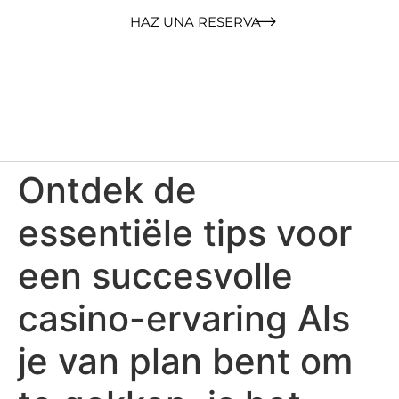
HAZ UNA RESERVA
Ontdek de
essentiële tips voor
een succesvolle
casino-ervaring Als
je van plan bent om