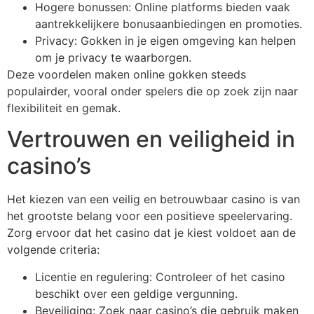
Hogere bonussen: Online platforms bieden vaak
aantrekkelijkere bonusaanbiedingen en promoties.
Privacy: Gokken in je eigen omgeving kan helpen
om je privacy te waarborgen.
Deze voordelen maken online gokken steeds
populairder, vooral onder spelers die op zoek zijn naar
flexibiliteit en gemak.
Vertrouwen en veiligheid in
casino’s
Het kiezen van een veilig en betrouwbaar casino is van
het grootste belang voor een positieve speelervaring.
Zorg ervoor dat het casino dat je kiest voldoet aan de
volgende criteria:
Licentie en regulering: Controleer of het casino
beschikt over een geldige vergunning.
Beveiliging: Zoek naar casino’s die gebruik maken