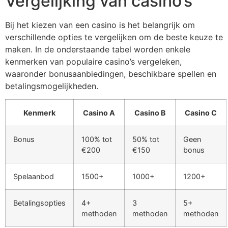
Vergelijking van casino’s
Bij het kiezen van een casino is het belangrijk om
verschillende opties te vergelijken om de beste keuze te
maken. In de onderstaande tabel worden enkele
kenmerken van populaire casino’s vergeleken,
waaronder bonusaanbiedingen, beschikbare spellen en
betalingsmogelijkheden.
Kenmerk
Casino A
Casino B
Casino C
Bonus
100% tot
50% tot
Geen
€200
€150
bonus
Spelaanbod
1500+
1000+
1200+
Betalingsopties
4+
3
5+
methoden
methoden
methoden